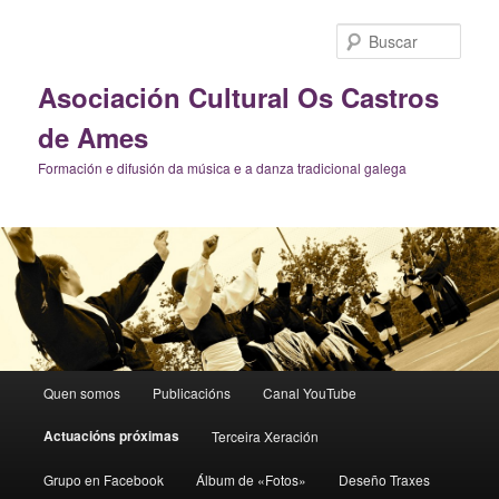
Ir
al
Busc
contenido
principal
Asociación Cultural Os Castros
de Ames
Formación e difusión da música e a danza tradicional galega
Menú
Quen somos
Publicacións
Canal YouTube
principal
Actuacións próximas
Terceira Xeración
Grupo en Facebook
Álbum de «Fotos»
Deseño Traxes