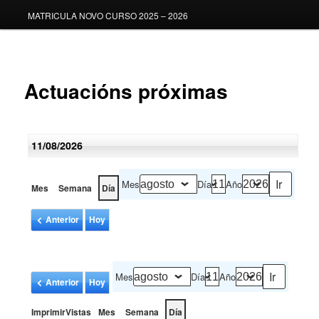
MATRICULA NOVO CURSO 2025 – 2026
Actuacións próximas
11/08/2026
Mes
Día
Año
Mes
Semana
Día
Anterior
Hoy
Mes
Día
Año
Anterior
Hoy
Vistas
Imprimir
Mes
Semana
Día