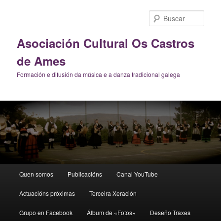
Ir
al
Busc
contenido
principal
Asociación Cultural Os Castros
de Ames
Formación e difusión da música e a danza tradicional galega
Menú
Quen somos
Publicacións
Canal YouTube
principal
Actuacións próximas
Terceira Xeración
Grupo en Facebook
Álbum de «Fotos»
Deseño Traxes