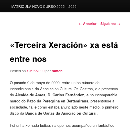
MATRICULA NOVO CURSO 2025 – 2026
Navegación
←
Anterior
Siguiente
→
de
entradas
«Terceira Xeración» xa está
entre nos
Posted on
10/05/2009
por
ramon
O pasado 9 de mayo de 2009, entre un bo número de
incondicionais da Asociación Cultural Os Castros, e a presencia
do
Alcalde de Ames, D. Carlos Fernández
, e no incomparable
marco do
Pazo da Peregrina en Bertamirans
, presentouse a
sociedade, tal e como estaba anunciado neste medio, o primeiro
disco da
Banda de Gaitas da Asociación Cultural
.
Foi unha xornada lúdica, na que nos acompañou un fantástico