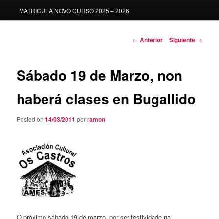
MATRICULA NOVO CURSO 2025 – 2026
Navegación
←
Anterior
Siguiente
→
de
entradas
Sábado 19 de Marzo, non
haberá clases en Bugallido
Posted on
14/03/2011
por
ramon
O próximo sábado 19 de marzo, por ser festividade na