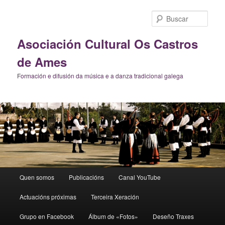
Ir
al
Busc
contenido
principal
Asociación Cultural Os Castros
de Ames
Formación e difusión da música e a danza tradicional galega
Menú
Quen somos
Publicacións
Canal YouTube
principal
Actuacións próximas
Terceira Xeración
Grupo en Facebook
Álbum de «Fotos»
Deseño Traxes