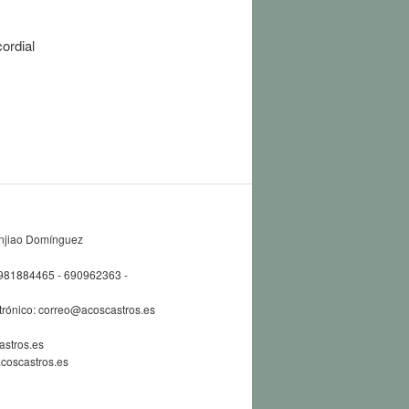
ordial
O
njiao Domínguez
 981884465 - 690962363 -
0
ctrónico: correo@acoscastros.es
stros.es
coscastros.es