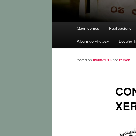
Menú
Quen somos
Publicacións
principal
Álbum de «Fotos»
Deseño T
Posted on
09/03/2013
por
ramon
CO
XER