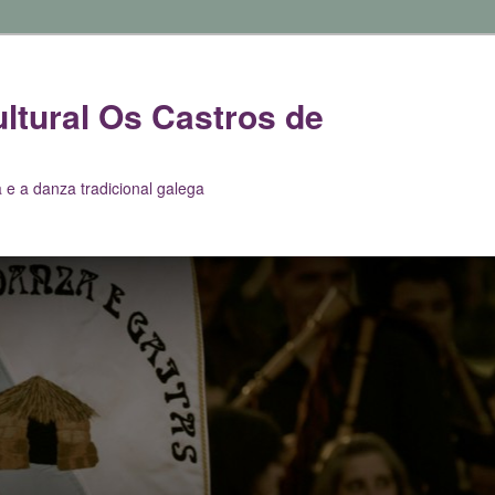
ltural Os Castros de
 e a danza tradicional galega