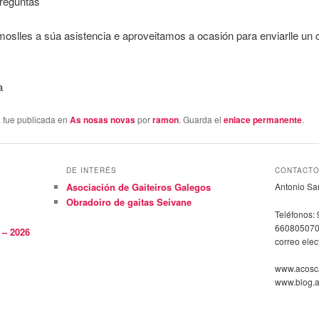
reguntas
slles a súa asistencia e aproveitamos a ocasión para enviarlle un c
a
a fue publicada en
As nosas novas
por
ramon
. Guarda el
enlace permanente
.
DE INTERÉS
CONTACT
Asociación de Gaiteiros Galegos
Antonio Sa
Obradoiro de gaitas Seivane
Teléfonos:
66080507
– 2026
correo ele
www.acosca
www.blog.a