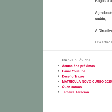
Rogos e p
Agradecémo
saúdo,
A Directiv
Esta entrad
ENLACE A PÁGINAS
Actuacións próximas
Canal YouTube
Deseño Traxes
MATRICULA NOVO CURSO 2025 
Quen somos
Terceira Xeración