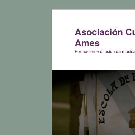
Ir
al
contenido
Asociación Cu
principal
Ames
Formación e difusión da música