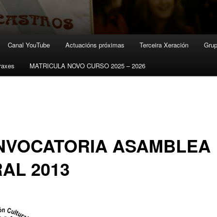
Canal YouTube
Actuacións próximas
Terceira Xeración
Grup
raxes
MATRICULA NOVO CURSO 2025 – 2026
NVOCATORIA ASAMBLEA
AL 2013