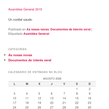
Asamblea General 2015
Un cordial saudo.
Publicado en
As nosas novas
,
Documentos de interés xeral
|
Etiquetado
Asamblea General
CATEGORÍAS
As nosas novas
Documentos de interés xeral
CALENDARIO DE ENTRADAS NO BLOG
AGOSTO 2026
L
M
X
J
V
S
D
1
2
3
4
5
6
7
8
9
10
11
12
13
14
15
16
17
18
19
20
21
22
23
24
25
26
27
28
29
30