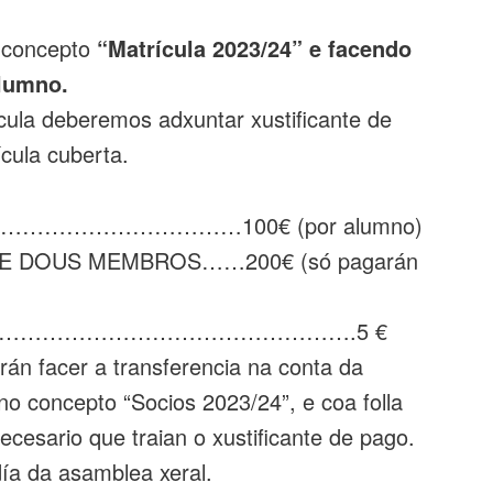
 concepto
“Matrícula 2023/24” e facendo
lumno.
ula deberemos adxuntar xustificante de
ícula cuberta.
L……………………………100€ (por alumno)
DE DOUS MEMBROS……200€ (só pagarán
…………………………………………….5 €
án facer a transferencia na conta da
no concepto “Socios 2023/24”, e coa folla
ecesario que traian o xustificante de pago.
día da asamblea xeral.