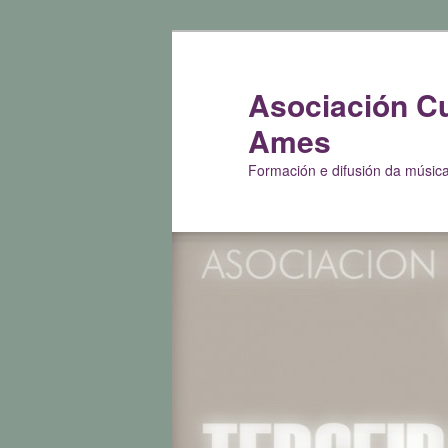
Ir
Ir
al
al
contenido
contenido
Asociación Cu
principal
secundario
Ames
Formación e difusión da música