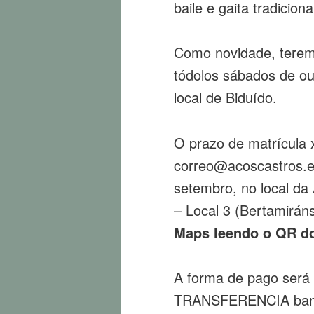
baile e gaita tradici
Como novidade, te
tódolos sábados de ou
local de Biduído.
O prazo de matrícula x
correo@acoscastros.es
setembro, no local da 
– Local 3 (Bertamirán
Maps leendo o QR do
A forma de pago será a
TRANSFERENCIA bancar