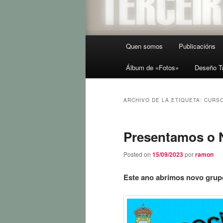
Menú
Quen somos
Publicacións
principal
Álbum de «Fotos»
Deseño T
ARCHIVO DE LA ETIQUETA:
CURS
Presentamos o 
Posted on
15/09/2023
por
ramon
Este ano abrimos novo grupo