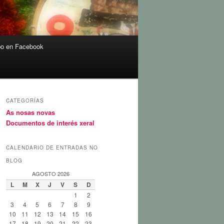
o en Facebook
CATEGORÍAS
As nosas novas
Documentos de interés xeral
CALENDARIO DE ENTRADAS NO
BLOG
AGOSTO 2026
L
M
X
J
V
S
D
1
2
3
4
5
6
7
8
9
10
11
12
13
14
15
16
17
18
19
20
21
22
23